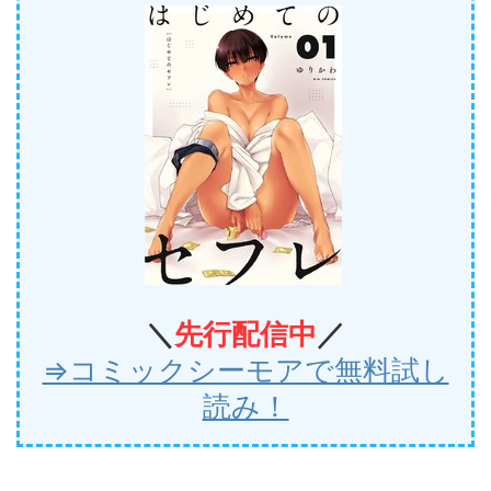
＼
先行
配信中
／
⇒コミックシーモアで無料試し
読み！