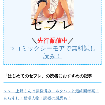
＼
先行
配信中
／
⇒コミックシーモアで無料試し
読み！
「はじめてのセフレ」の読者におすすめの記事
＞＞「上野くんは開発済み」ネタバレと最終回考察！
あらすじ・登場人物・読者の感想も！