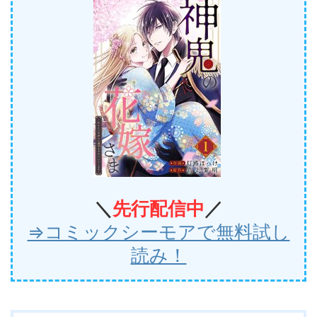
＼
先行
配信中
／
⇒コミックシーモアで無料試し
読み！