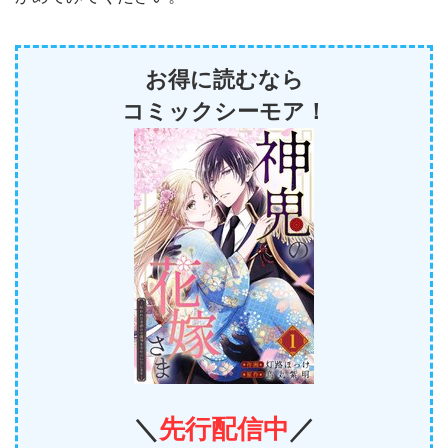
お得に読むなら
コミックシーモア！
＼
先行
配信中
／