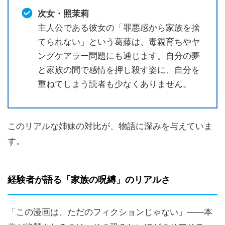
次女・照茉莉
主人公である彼女の「罪悪感から家族を捨
てられない」という葛藤は、毒親育ちやヤ
ングケアラー問題にも通じます。自分の夢
と家族の間で感情を押し殺す姿に、自分を
重ねてしまう読者も少なくありません。
このリアルな姉妹の対比が、物語に深みを与えていま
す。
経験者が語る「家族の呪縛」のリアルさ
「この漫画は、ただのフィクションじゃない」――本