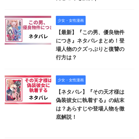
少女・女性漫画
【最新】『この男、優良物件
につき』ネタバレまとめ！登
場人物のクズっぷりと復讐の
行方は？
少女・女性漫画
【ネタバレ】『その天才様は
偽装彼女に執着する』の結末
は？あらすじや登場人物を徹
底解説！