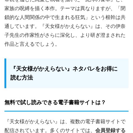
家族の呪縛を描く本作。テーマは異なりますが、「閉
鎖的な人間関係の中で生まれる狂気」という根幹は共
通しています。『天女様がかえらない』は、その伊奈
子先生の作家性がさらに深化し、より研ぎ澄まされた
作品と言えるでしょう。
『天女様がかえらない』ネタバレをお得に
読む方法
無料で試し読みできる電子書籍サイトは？
『天女様がかえらない』は、複数の電子書籍サイトで
配信されています。多くのサイトでは、
会員登録する