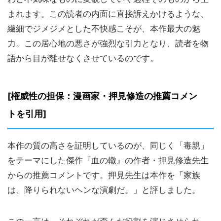
まれます。この読者の内面に直接訴えかけるような、
繊細でジメジメとした不快感こそが、本作最大の魅
力。この居心地の悪さが強烈な引力となり、読者を物
語から目が離せなくさせているのです。
[権威性の担保：漫画家・押見修造の推薦コメン
トを引用]
本作の質の高さを証明しているのが、同じく「毒親」
をテーマにした傑作『血の轍』の作者・押見修造先生
からの推薦コメントです。押見先生は本作を「家族
は、降りられないヘンな演劇だ。」と評しました。