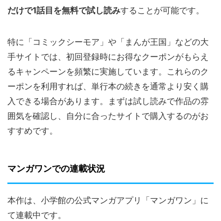
だけで1話目を無料で試し読み
することが可能です。
特に「コミックシーモア」や「まんが王国」などの大
手サイトでは、初回登録時にお得なクーポンがもらえ
るキャンペーンを頻繁に実施しています。これらのク
ーポンを利用すれば、単行本の続きを通常より安く購
入できる場合があります。まずは試し読みで作品の雰
囲気を確認し、自分に合ったサイトで購入するのがお
すすめです。
マンガワンでの連載状況
本作は、小学館の公式マンガアプリ「マンガワン」に
て連載中です。