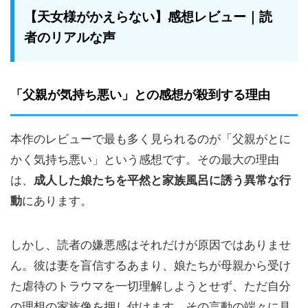
【天女様がかえらない】感想レビュー｜読
者のリアルな声
「父親が気持ち悪い」との感想が殺到する理由
本作のレビューで最も多く見られるのが「父親がとに
かく気持ち悪い」という感想です。その最大の理由
は、
成人した娘たちを平然と家族風呂に誘う異常な行
動
にあります。
しかし、読者の嫌悪感はそれだけが原因ではありませ
ん。彼は妻を盲信するあまり、娘たちが母親から受け
た虐待のトラウマを一切理解しようとせず、ただ自分
の理想の家族像を押し付けます。その言動の端々に見