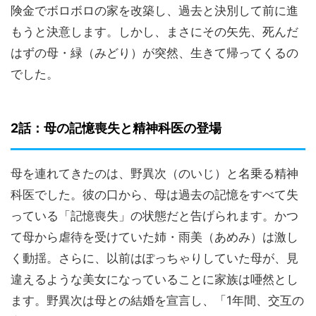
険金でボロボロの家を改築し、過去と決別して前に進
もうと決意します。しかし、まさにその矢先、死んだ
はずの母・緑（みどり）が突然、生きて帰ってくるの
でした。
2話：母の記憶喪失と精神科医の登場
母を連れてきたのは、野異次（のいじ）と名乗る精神
科医でした。彼の口から、母は過去の記憶をすべて失
っている「記憶喪失」の状態だと告げられます。かつ
て母から虐待を受けていた姉・雨美（あめみ）は激し
く動揺。さらに、以前はぽっちゃりしていた母が、見
違えるような美女になっていることに家族は唖然とし
ます。野異次は母との結婚を宣言し、「1年間、交互の