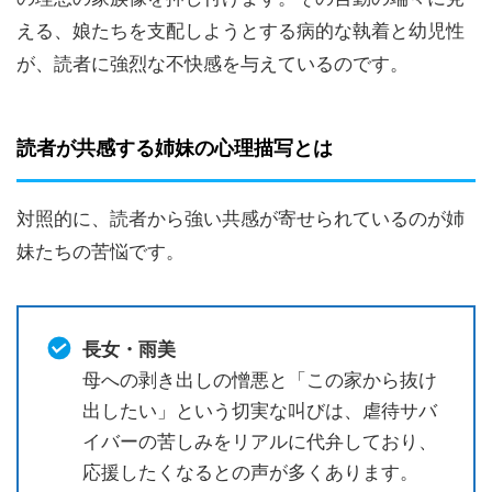
える、娘たちを支配しようとする病的な執着と幼児性
が、読者に強烈な不快感を与えているのです。
読者が共感する姉妹の心理描写とは
対照的に、読者から強い共感が寄せられているのが姉
妹たちの苦悩です。
長女・雨美
母への剥き出しの憎悪と「この家から抜け
出したい」という切実な叫びは、虐待サバ
イバーの苦しみをリアルに代弁しており、
応援したくなるとの声が多くあります。