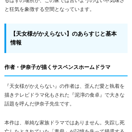
るはずの場所が、この家では言いようのない不気味さ
と狂気を象徴する空間となっています。
【天女様がかえらない】のあらすじと基本
情報
作者・伊奈子が描くサスペンスホームドラマ
『天女様がかえらない』の作者は、歪んだ愛と執着を
描きテレビドラマ化もされた『泥濘の食卓』で大きな
話題を呼んだ伊奈子先生です。
本作は、単純な家族ドラマではありません。失踪し死
亡したとされていた「毒母」が記憶を失って帰還する