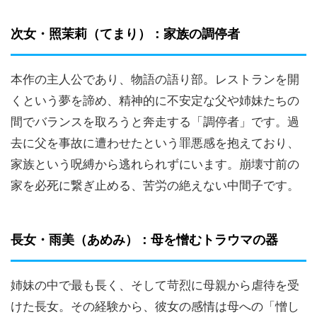
次女・照茉莉（てまり）：家族の調停者
本作の主人公であり、物語の語り部。レストランを開
くという夢を諦め、精神的に不安定な父や姉妹たちの
間でバランスを取ろうと奔走する「調停者」です。過
去に父を事故に遭わせたという罪悪感を抱えており、
家族という呪縛から逃れられずにいます。崩壊寸前の
家を必死に繋ぎ止める、苦労の絶えない中間子です。
長女・雨美（あめみ）：母を憎むトラウマの器
姉妹の中で最も長く、そして苛烈に母親から虐待を受
けた長女。その経験から、彼女の感情は母への「憎し