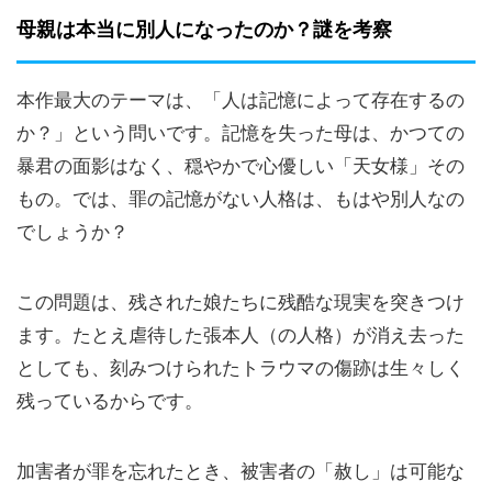
母親は本当に別人になったのか？謎を考察
本作最大のテーマは、「人は記憶によって存在するの
か？」という問いです。記憶を失った母は、かつての
暴君の面影はなく、穏やかで心優しい「天女様」その
もの。では、罪の記憶がない人格は、もはや別人なの
でしょうか？
この問題は、残された娘たちに残酷な現実を突きつけ
ます。たとえ虐待した張本人（の人格）が消え去った
としても、刻みつけられたトラウマの傷跡は生々しく
残っているからです。
加害者が罪を忘れたとき、被害者の「赦し」は可能な