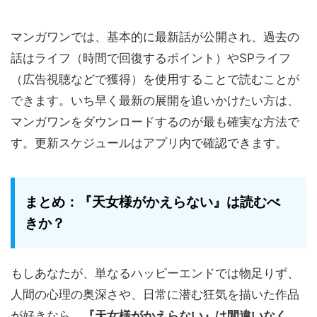
マンガワンでは、基本的に最新話が公開され、過去の
話はライフ（時間で回復するポイント）やSPライフ
（広告視聴などで獲得）を使用することで読むことが
できます。いち早く最新の展開を追いかけたい方は、
マンガワンをダウンロードするのが最も確実な方法で
す。更新スケジュールはアプリ内で確認できます。
まとめ：『天女様がかえらない』は読むべ
きか？
もしあなたが、単なるハッピーエンドでは物足りず、
人間の心理の奥深さや、日常に潜む狂気を描いた作品
が好きなら、
『天女様がかえらない』は間違いなく