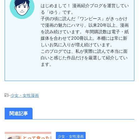
はじめまして！ 漫画紹介ブログを運営してい
る「ゆう」です。
子供の頃に読んだ『ワンピース』がきっかけ
で漫画の魅力にハマり、以来20年以上、漫画
を読み続けています。 年間購読数は電子・紙
媒体を合わせて200冊以上。本棚には常に新
しいお気に入りが増え続けています。
このブログでは、私が実際に読んで本当に面
白いと感じた作品だけを厳選して紹介してい
ます。
-
少女・女性漫画
関連記事
少女・女性漫画