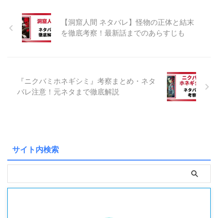
【洞窟人間 ネタバレ】怪物の正体と結末
を徹底考察！最新話までのあらすじも
『ニクバミホネギシミ』考察まとめ・ネタ
バレ注意！元ネタまで徹底解説
サイト内検索